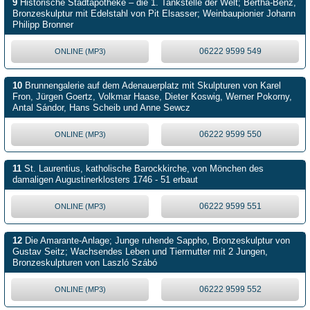
9
Historische Stadtapotheke – die 1. Tankstelle der Welt; Bertha-Benz,
Bronzeskulptur mit Edelstahl von Pit Elsasser; Weinbaupionier Johann
Philipp Bronner
06222 9599 549
ONLINE (MP3)
10
Brunnengalerie auf dem Adenauerplatz mit Skulpturen von Karel
Fron, Jürgen Goertz, Volkmar Haase, Dieter Koswig, Werner Pokorny,
Antal Sándor, Hans Scheib und Anne Sewcz
06222 9599 550
ONLINE (MP3)
11
St. Laurentius, katholische Barockkirche, von Mönchen des
damaligen Augustinerklosters 1746 - 51 erbaut
06222 9599 551
ONLINE (MP3)
12
Die Amarante-Anlage; Junge ruhende Sappho, Bronzeskulptur von
Gustav Seitz; Wachsendes Leben und Tiermutter mit 2 Jungen,
Bronzeskulpturen von Laszló Szábó
06222 9599 552
ONLINE (MP3)