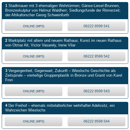
1
Stadtmauer mit 3 ehemaligen Wehrtürmen; Gänse-Liesel-Brunnen,
Bronzeskulptur von Helmut Waldherr; Siedlungsfunde der Römerzeit;
der Afrikaforscher Georg Schweinfurth
06222 9599 541
ONLINE (MP3)
2
Marktplatz mit altem und neuem Rathaus; Kunst im neuen Rathaus
von Otmar Alt, Victor Vasarely, Irene Vilar
06222 9599 542
ONLINE (MP3)
3
Vergangenheit, Gegenwart, Zukunft – Wieslochs Geschichte als
Zeitspirale – vierteilige Gruppenplastik in Bronze und Granit von Karel
Fron
06222 9599 543
ONLINE (MP3)
4
Der Freihof – ehemals mittelalterlicher wehrhafter Adelssitz, ein
Wahrzeichen Wieslochs
06222 9599 544
ONLINE (MP3)