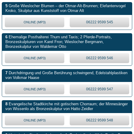
5
Große Wieslocher Blumen – der Otmar-Alt-Brunnen; Elefantenvogel
Kroko, Skulptur aus Kunststoff von Otmar Alt
06222 9599 545
ONLINE (MP3)
6
Ehemalige Posthalterei Thurn und Taxis; 2 Pferde-Portraits,
Bronzeskulpturen von Karel Fron; Wieslocher Bergmann,
Bronzeskulptur von Waldemar Otto
06222 9599 546
ONLINE (MP3)
7
Durchdringung und Große Berührung schwingend, Edelstahlplastiken
von Volkmar Haase
06222 9599 547
ONLINE (MP3)
8
Evangelische Stadtkirche mit gotischem Chorraum; der Minnesänger
von Wissenlo als Bronzeskulptur von Hatto Zeidler
06222 9599 548
ONLINE (MP3)