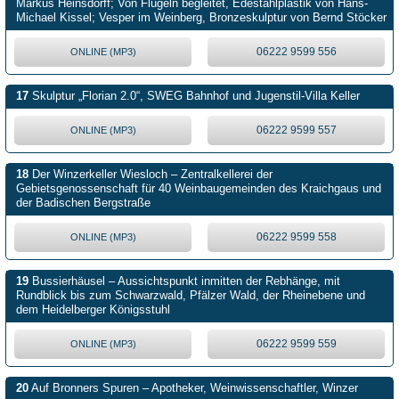
Markus Heinsdorff; Von Flügeln begleitet, Edestahlplastik von Hans-
Michael Kissel; Vesper im Weinberg, Bronzeskulptur von Bernd Stöcker
06222 9599 556
ONLINE (MP3)
17
Skulptur „Florian 2.0“, SWEG Bahnhof und Jugenstil-Villa Keller
06222 9599 557
ONLINE (MP3)
18
Der Winzerkeller Wiesloch – Zentralkellerei der
Gebietsgenossenschaft für 40 Weinbaugemeinden des Kraichgaus und
der Badischen Bergstraße
06222 9599 558
ONLINE (MP3)
19
Bussierhäusel – Aussichtspunkt inmitten der Rebhänge, mit
Rundblick bis zum Schwarzwald, Pfälzer Wald, der Rheinebene und
dem Heidelberger Königsstuhl
06222 9599 559
ONLINE (MP3)
20
Auf Bronners Spuren – Apotheker, Weinwissenschaftler, Winzer