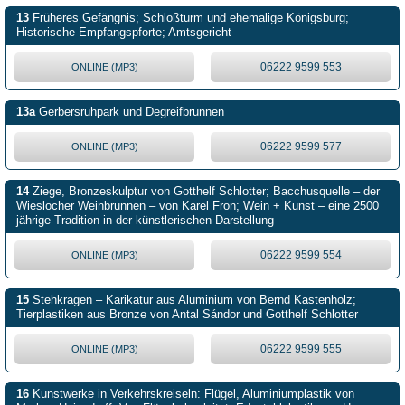
13
Früheres Gefängnis; Schloßturm und ehemalige Königsburg;
Historische Empfangspforte; Amtsgericht
06222 9599 553
ONLINE (MP3)
13a
Gerbersruhpark und Degreifbrunnen
06222 9599 577
ONLINE (MP3)
14
Ziege, Bronzeskulptur von Gotthelf Schlotter; Bacchusquelle – der
Wieslocher Weinbrunnen – von Karel Fron; Wein + Kunst – eine 2500
jährige Tradition in der künstlerischen Darstellung
06222 9599 554
ONLINE (MP3)
15
Stehkragen – Karikatur aus Aluminium von Bernd Kastenholz;
Tierplastiken aus Bronze von Antal Sándor und Gotthelf Schlotter
06222 9599 555
ONLINE (MP3)
16
Kunstwerke in Verkehrskreiseln: Flügel, Aluminiumplastik von